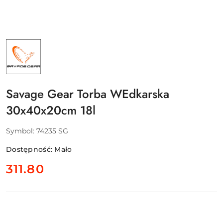
NAZWA
PRODUCENTA:
SAVAGE
GEAR
-
SVENDSEN
SPORT
Savage Gear Torba WEdkarska
A/S
30x40x20cm 18l
Symbol:
74235 SG
Dostępność:
Mało
cena:
311.80