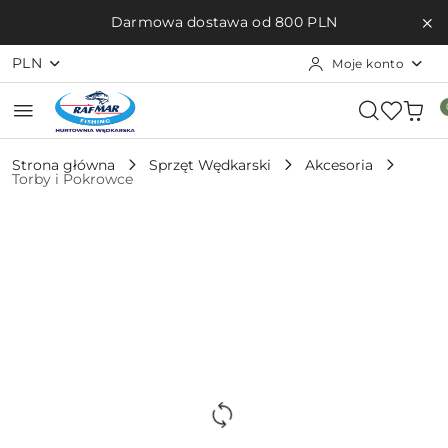
Przejdź do treści głównej
Przejdź do wyszukiwarki
Przejdź do moje konto
Przejdź do menu głównego
Przejdź do opisu produktu
Przejdź do stopki
Darmowa dostawa od 800 PLN
PLN
Moje konto
Strona główna
Sprzęt Wędkarski
Akcesoria
Torby i Pokrowce