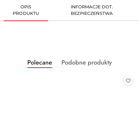
OPIS
INFORMACJE DOT.
PRODUKTU
BEZPIECZEŃSTWA
Produkty
Produkty
Polecane
Podobne produkty
Pomiń karuzelę produktów
o
o
statusie:
statusie: