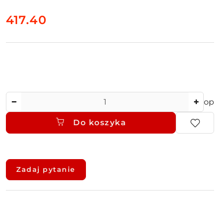
cena:
417.40
Ilość
op
Do koszyka
Dostępność
i
Zadaj pytanie
dostawa