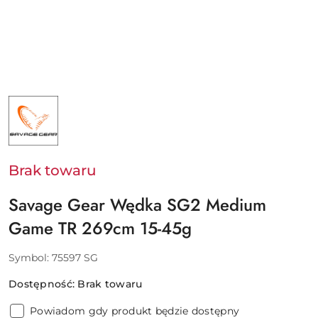
NAZWA
PRODUCENTA:
SAVAGE
GEAR
-
SVENDSEN
SPORT
Brak towaru
A/S
Savage Gear Wędka SG2 Medium
Game TR 269cm 15-45g
Symbol:
75597 SG
Dostępność:
Brak towaru
Powiadom gdy produkt będzie dostępny