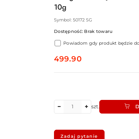
10g
Symbol:
50172 SG
Dostępność:
Brak towaru
Powiadom gdy produkt będzie d
cena:
499.90
Ilość
szt.
D
Dostępność
i
Zadaj pytanie