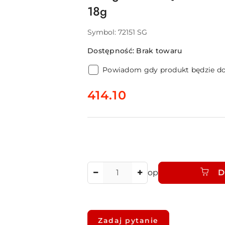
18g
Symbol:
72151 SG
Dostępność:
Brak towaru
Powiadom gdy produkt będzie d
cena:
414.10
Ilość
op
D
Dostępność
i
Zadaj pytanie