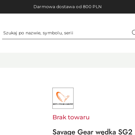
Darmowa dostawa od 800 PLN
NAZWA
PRODUCENTA:
SAVAGE
GEAR
-
SVENDSEN
SPORT
Brak towaru
A/S
Savage Gear wędka SG2 