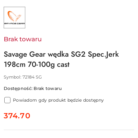
NAZWA
PRODUCENTA:
SAVAGE
GEAR
-
SVENDSEN
SPORT
Brak towaru
A/S
Savage Gear wędka SG2 Spec.Jerk
198cm 70-100g cast
Symbol:
72184 SG
Dostępność:
Brak towaru
Powiadom gdy produkt będzie dostępny
cena:
374.70