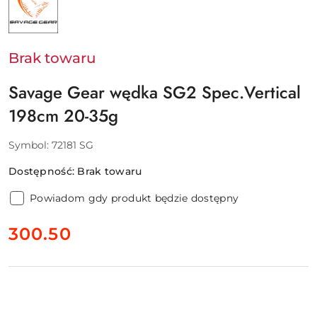
SAVAGE
GEAR
-
SVENDSEN
SPORT
Brak towaru
A/S
Savage Gear wędka SG2 Spec.Vertical
198cm 20-35g
Symbol:
72181 SG
Dostępność:
Brak towaru
Powiadom gdy produkt będzie dostępny
cena:
300.50