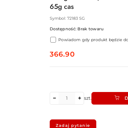
65g cas
Symbol:
72183 SG
Dostępność:
Brak towaru
Powiadom gdy produkt będzie d
cena:
366.90
Ilość
szt.
D
Dostępność
i
Zadaj pytanie