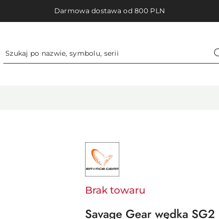
Darmowa dostawa od 800 PLN
NAZWA
PRODUCENTA:
SAVAGE
GEAR
-
SVENDSEN
SPORT
Brak towaru
A/S
Savage Gear wędka SG2 