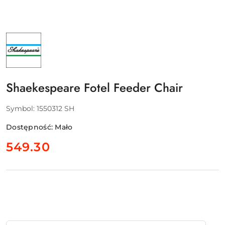
NAZWA
PRODUCENTA:
SHAKESPEARE
-
PURE
FISHING
EUROPE
Shaekespeare Fotel Feeder Chair
SAS
Symbol:
1550312 SH
Dostępność:
Mało
cena:
549.30