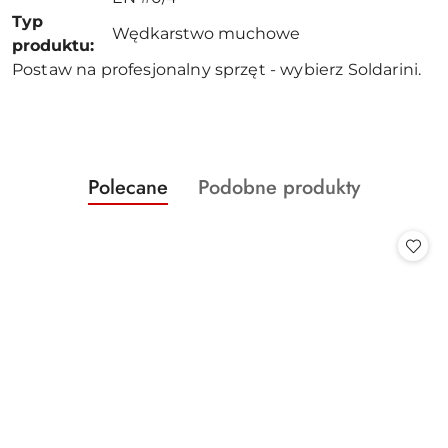
Typ
Wędkarstwo muchowe
produktu:
Postaw na profesjonalny sprzęt - wybierz Soldarini.
Produkty
Produkty
Polecane
Podobne produkty
Pomiń karuzelę produktów
o
o
statusie:
statusie: