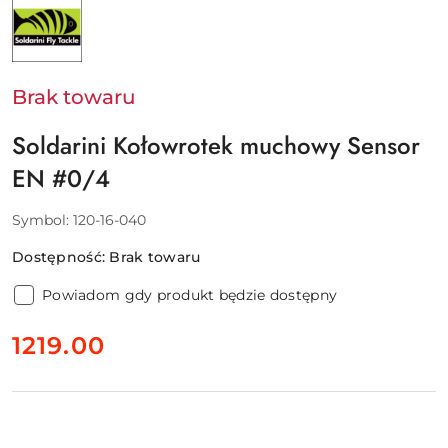
PRODUCENTA:
SOLDARINI
Brak towaru
Soldarini Kołowrotek muchowy Sensor
EN #0/4
Symbol:
120-16-040
Dostępność:
Brak towaru
Powiadom gdy produkt będzie dostępny
cena:
1219.00