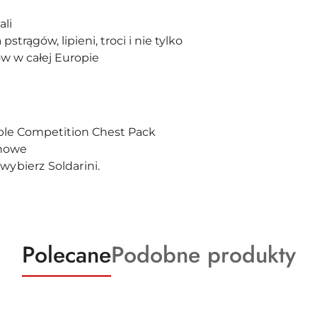
ali
trągów, lipieni, troci i nie tylko
w w całej Europie
e
ble Competition Chest Pack
howe
wybierz Soldarini.
Produkty
Produkty
Polecane
Podobne produkty
o
o
statusie:
statusie: