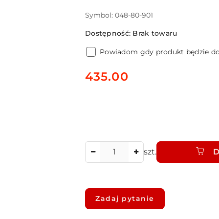
Symbol:
048-80-901
Dostępność:
Brak towaru
Powiadom gdy produkt będzie d
cena:
435.00
Ilość
szt.
D
Dostępność
i
Zadaj pytanie
dostawa