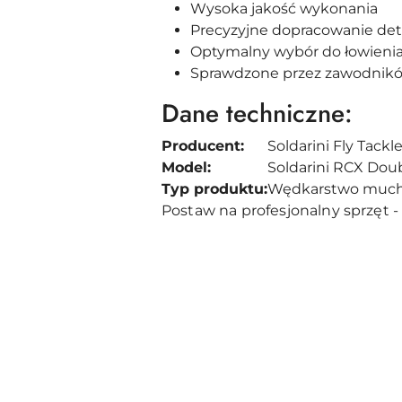
Wysoka jakość wykonania
Precyzyjne dopracowanie det
Optymalny wybór do łowienia ps
Sprawdzone przez zawodnikó
Dane techniczne:
Producent:
Soldarini Fly Tackl
Model:
Soldarini RCX Dou
Typ produktu:
Wędkarstwo muc
Postaw na profesjonalny sprzęt - 
Pomiń karuzelę produktów