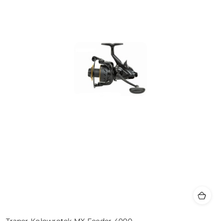
Traper Kołowrotek MX Feeder 4000