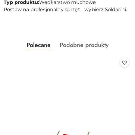
Typ produktu:
Wędkarstwo muchowe
Postaw na profesjonalny sprzęt - wybierz Soldarini.
Produkty
Produkty
Polecane
Podobne produkty
Pomiń karuzelę produktów
o
o
statusie:
statusie: