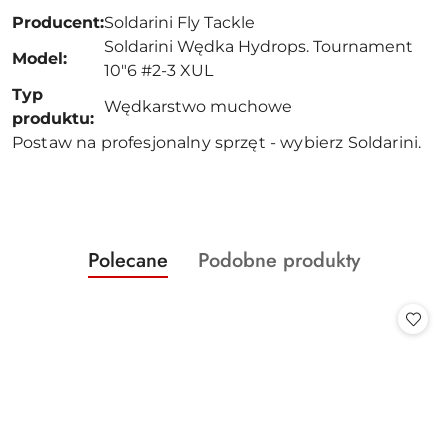
Producent:
Soldarini Fly Tackle
Soldarini Wędka Hydrops. Tournament
Model:
10"6 #2-3 XUL
Typ
Wędkarstwo muchowe
produktu:
Postaw na profesjonalny sprzęt - wybierz Soldarini.
Produkty
Produkty
Polecane
Podobne produkty
Pomiń karuzelę produktów
o
o
statusie:
statusie: