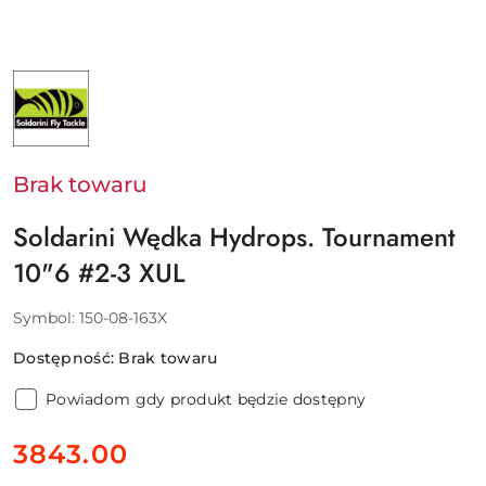
NAZWA
PRODUCENTA:
SOLDARINI
Brak towaru
Soldarini Wędka Hydrops. Tournament
10"6 #2-3 XUL
Symbol:
150-08-163X
Dostępność:
Brak towaru
Powiadom gdy produkt będzie dostępny
cena:
3843.00