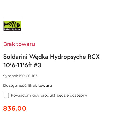
NAZWA
PRODUCENTA:
SOLDARINI
Brak towaru
Soldarini Wędka Hydropsyche RCX
10'6-11'6ft #3
Symbol:
150-06-163
Dostępność:
Brak towaru
Powiadom gdy produkt będzie dostępny
cena:
836.00