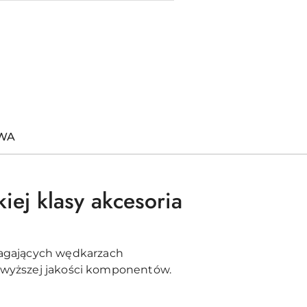
TWA
ej klasy akcesoria
agających wędkarzach
ajwyższej jakości komponentów.