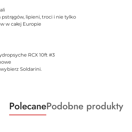
ali
trągów, lipieni, troci i nie tylko
w w całej Europie
e
ydropsyche RCX 10ft #3
howe
wybierz Soldarini.
Produkty
Produkty
Polecane
Podobne produkty
o
o
statusie:
statusie: