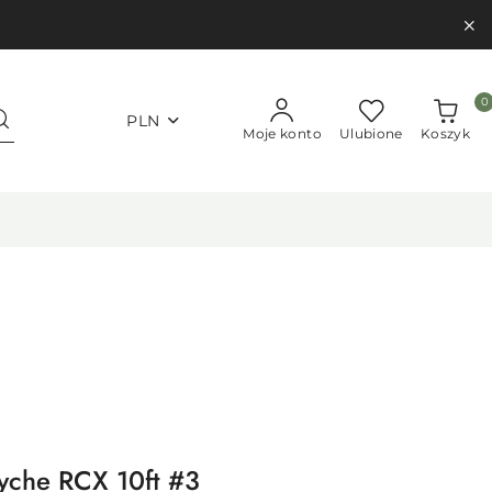
0
PLN
Moje konto
Ulubione
Koszyk
yche RCX 10ft #3