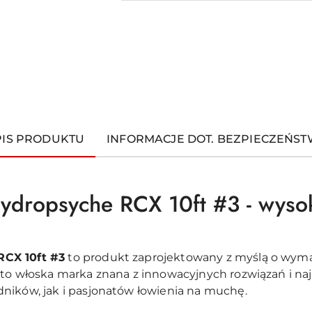
PIS PRODUKTU
INFORMACJE DOT. BEZPIECZEŃS
dropsyche RCX 10ft #3 - wysoki
i
RCX 10ft #3
to produkt zaprojektowany z myślą o wym
 to włoska marka znana z innowacyjnych rozwiązań i n
ników, jak i pasjonatów łowienia na muchę.