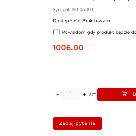
Symbol:
150-06-103
Dostępność:
Brak towaru
Powiadom gdy produkt będzie d
cena:
1006.00
Ilość
szt.
D
Dostępność
i
Zadaj pytanie
dostawa