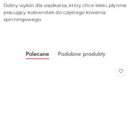
Dobry wybór dla wędkarza, który chce lekki, płynnie
pracujący kołowrotek do częstego łowienia
spinningowego.
Produkty
Produkty
Polecane
Podobne produkty
Pomiń karuzelę produktów
o
o
statusie:
statusie: