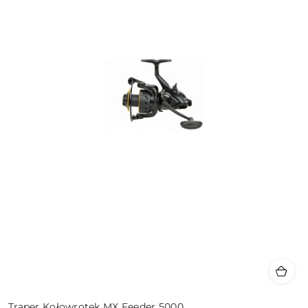
Traper Kołowrotek MX Feeder 5000