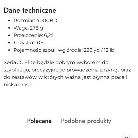
Dane techniczne
Rozmiar: 4000BD
Waga: 278 g
Przełożenie: 6,2:1
Łożyska: 10+1
Pojemność szpuli wg źródła: 228 yd / 12 lb
Seria JC Elite będzie dobrym wyborem do
szybkiego, precyzyjnego prowadzenia przynęt oraz
do zestawów, w których ważna jest płynna praca i
niska masa.
Produkty
Produkty
Polecane
Podobne produkty
Pomiń karuzelę produktów
o
o
statusie:
statusie: