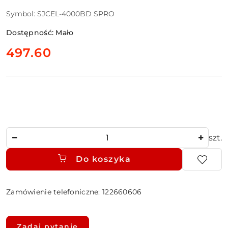
Symbol:
SJCEL-4000BD SPRO
Dostępność:
Mało
cena:
497.60
Ilość
szt.
Do koszyka
Zamówienie telefoniczne: 122660606
Dostępność
i
Zadaj pytanie