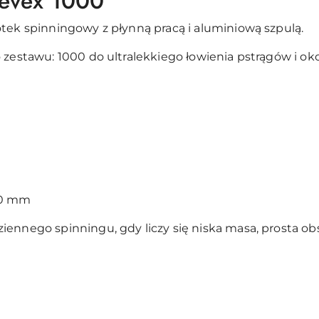
Revex 1000
tek spinningowy z płynną pracą i aluminiową szpulą.
o zestawu: 1000 do ultralekkiego łowienia pstrągów i o
,20 mm
ennego spinningu, gdy liczy się niska masa, prosta obs