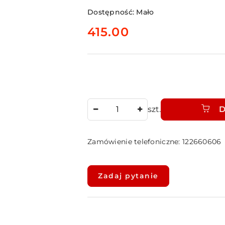
Dostępność:
Mało
cena:
415.00
Ilość
szt.
D
Zamówienie telefoniczne: 122660606
Dostępność
i
Zadaj pytanie
dostawa