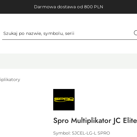
Darmowa dostawa od 800 PLN
iplikatory
NAZWA
PRODUCENTA:
SPRO
Spro Multiplikator JC Elit
Symbol:
SJCEL-LG-L SPRO