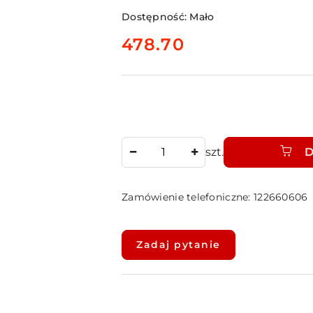
Dostępność:
Mało
cena:
478.70
Ilość
szt.
D
Zamówienie telefoniczne: 122660606
Dostępność
i
Zadaj pytanie
dostawa