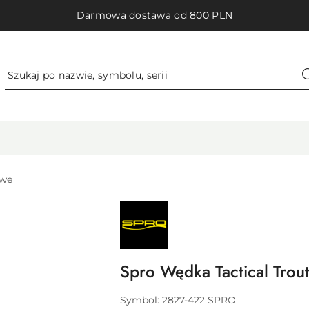
Darmowa dostawa od 800 PLN
owe
NAZWA
PRODUCENTA:
SPRO
Spro Wędka Tactical Trout
Symbol:
2827-422 SPRO