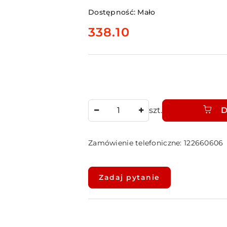
Dostępność:
Mało
cena:
338.10
Ilość
szt.
D
Zamówienie telefoniczne: 122660606
Dostępność
i
Zadaj pytanie
dostawa