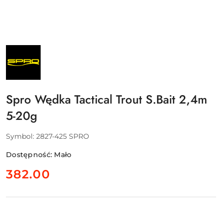
NAZWA
PRODUCENTA:
SPRO
Spro Wędka Tactical Trout S.Bait 2,4m
5-20g
Symbol:
2827-425 SPRO
Dostępność:
Mało
cena:
382.00