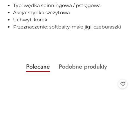
Typ: wędka spinningowa / pstrągowa
Akcja: szybka szczytowa
Uchwyt: korek
Przeznaczenie: softbaity, małe jigi, czeburaszki
Produkty
Produkty
Polecane
Podobne produkty
Pomiń karuzelę produktów
o
o
statusie:
statusie: