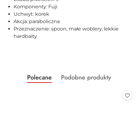
Komponenty: Fuji
Uchwyt: korek
Akcja: paraboliczna
Przeznaczenie: spoon, małe woblery, lekkie
hardbaity
Produkty
Produkty
Polecane
Podobne produkty
Pomiń karuzelę produktów
o
o
statusie:
statusie: