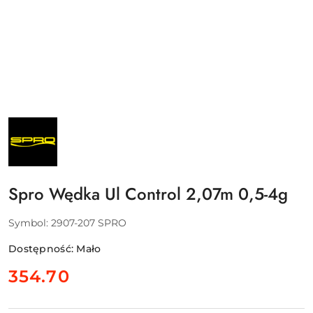
NAZWA
PRODUCENTA:
SPRO
Spro Wędka Ul Control 2,07m 0,5-4g
Symbol:
2907-207 SPRO
Dostępność:
Mało
cena:
354.70