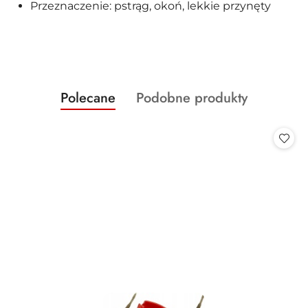
Przeznaczenie: pstrąg, okoń, lekkie przynęty
Produkty
Produkty
Polecane
Podobne produkty
Pomiń karuzelę produktów
o
o
statusie:
statusie: