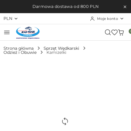
Przejdź do treści głównej
Przejdź do wyszukiwarki
Przejdź do moje konto
Przejdź do menu głównego
Przejdź do opisu produktu
Przejdź do stopki
Darmowa dostawa od 800 PLN
PLN
Moje konto
Strona główna
Sprzęt Wędkarski
Odzież i Obuwie
Kamizelki