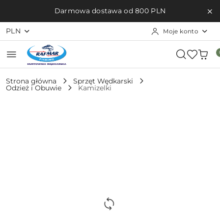
Przejdź do treści głównej
Przejdź do wyszukiwarki
Przejdź do moje konto
Przejdź do menu głównego
Przejdź do opisu produktu
Przejdź do stopki
Darmowa dostawa od 800 PLN
PLN
Moje konto
Strona główna
Sprzęt Wędkarski
Odzież i Obuwie
Kamizelki