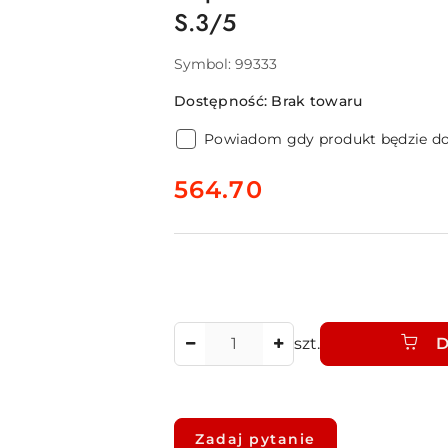
S.3/5
Symbol:
99333
Dostępność:
Brak towaru
Powiadom gdy produkt będzie d
cena:
564.70
Ilość
szt.
D
Dostępność
i
Zadaj pytanie