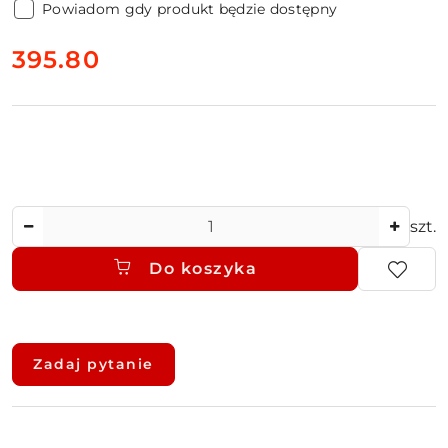
Powiadom gdy produkt będzie dostępny
cena:
395.80
Ilość
szt.
Do koszyka
Dostępność
i
Zadaj pytanie
dostawa