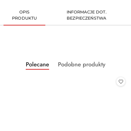
OPIS
INFORMACJE DOT.
PRODUKTU
BEZPIECZEŃSTWA
Produkty
Produkty
Polecane
Podobne produkty
Pomiń karuzelę produktów
o
o
statusie:
statusie: