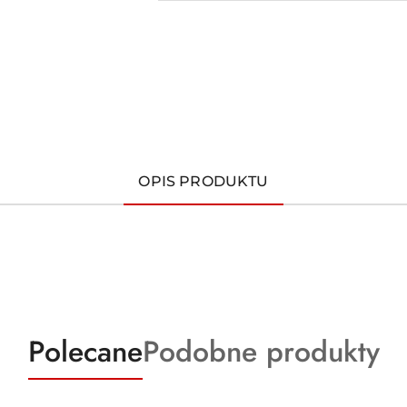
OPIS PRODUKTU
Produkty
Produkty
Polecane
Podobne produkty
o
o