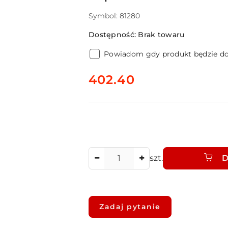
Symbol:
81280
Dostępność:
Brak towaru
Powiadom gdy produkt będzie d
cena:
402.40
Ilość
szt.
D
Dostępność
i
Zadaj pytanie
dostawa