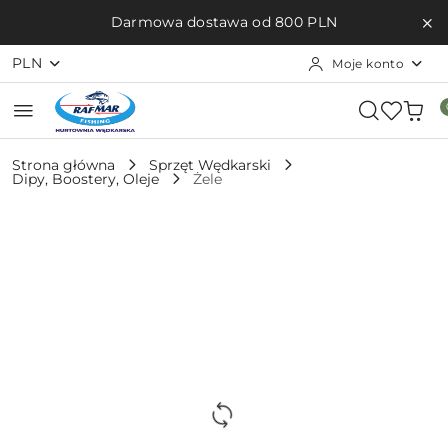
Przejdź do treści głównej
Przejdź do wyszukiwarki
Przejdź do moje konto
Przejdź do menu głównego
Przejdź do opisu produktu
Przejdź do stopki
Darmowa dostawa od 800 PLN
PLN
Moje konto
Strona główna
Sprzęt Wędkarski
Dipy, Boostery, Oleje
Żele