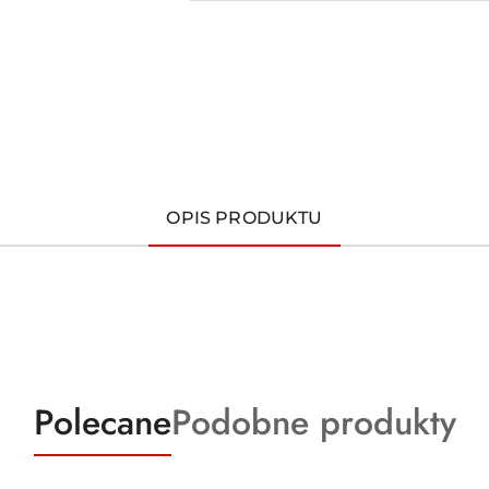
OPIS PRODUKTU
Produkty
Produkty
Polecane
Podobne produkty
o
o