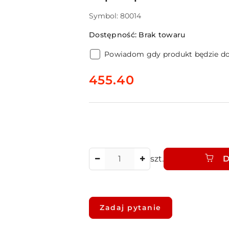
Symbol:
80014
Dostępność:
Brak towaru
Powiadom gdy produkt będzie d
cena:
455.40
Ilość
szt.
D
Dostępność
i
Zadaj pytanie
dostawa