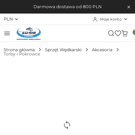
Przejdź do treści głównej
Przejdź do wyszukiwarki
Przejdź do moje konto
Przejdź do menu głównego
Przejdź do opisu produktu
Przejdź do stopki
Darmowa dostawa od 800 PLN
PLN
Moje konto
Strona główna
Sprzęt Wędkarski
Akcesoria
Torby i Pokrowce