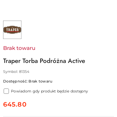
NAZWA
PRODUCENTA:
TRAPER
Brak towaru
Traper Torba Podróżna Active
Symbol:
81354
Dostępność:
Brak towaru
Powiadom gdy produkt będzie dostępny
cena:
645.80