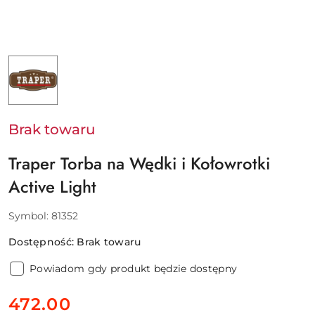
NAZWA
PRODUCENTA:
TRAPER
Brak towaru
Traper Torba na Wędki i Kołowrotki
Active Light
Symbol:
81352
Dostępność:
Brak towaru
Powiadom gdy produkt będzie dostępny
cena:
472.00