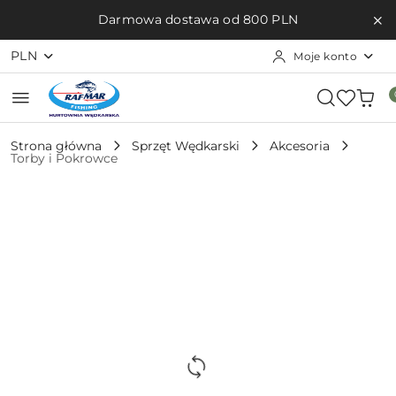
Przejdź do treści głównej
Przejdź do wyszukiwarki
Przejdź do moje konto
Przejdź do menu głównego
Przejdź do opisu produktu
Przejdź do stopki
Darmowa dostawa od 800 PLN
PLN
Moje konto
Strona główna
Sprzęt Wędkarski
Akcesoria
Torby i Pokrowce