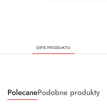
OPIS PRODUKTU
Produkty
Produkty
Polecane
Podobne produkty
o
o