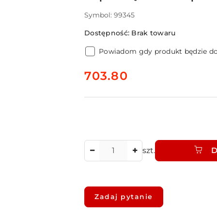
Symbol:
99345
Dostępność:
Brak towaru
Powiadom gdy produkt będzie d
cena:
703.80
Ilość
szt.
D
Dostępność
i
Zadaj pytanie
dostawa