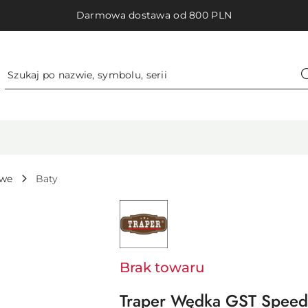
Darmowa dostawa od 800 PLN
owe
Baty
NAZWA
PRODUCENTA:
TRAPER
Brak towaru
Traper Wędka GST Spee