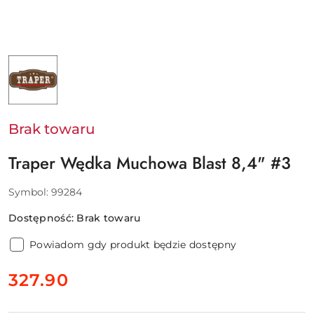
NAZWA
PRODUCENTA:
TRAPER
Brak towaru
Traper Wędka Muchowa Blast 8,4" #3
Symbol:
99284
Dostępność:
Brak towaru
Powiadom gdy produkt będzie dostępny
cena:
327.90