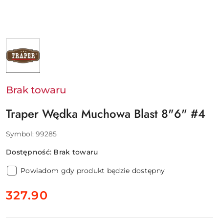
NAZWA
PRODUCENTA:
TRAPER
Brak towaru
Traper Wędka Muchowa Blast 8"6" #4
Symbol:
99285
Dostępność:
Brak towaru
Powiadom gdy produkt będzie dostępny
cena:
327.90