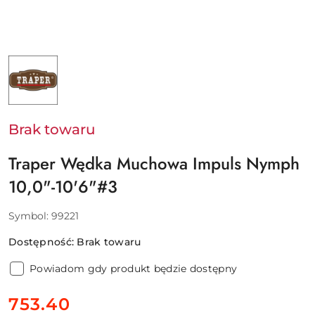
NAZWA
PRODUCENTA:
TRAPER
Brak towaru
Traper Wędka Muchowa Impuls Nymph
10,0"-10'6"#3
Symbol:
99221
Dostępność:
Brak towaru
Powiadom gdy produkt będzie dostępny
cena:
753.40