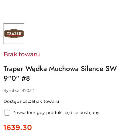
NAZWA
PRODUCENTA:
TRAPER
Brak towaru
Traper Wędka Muchowa Silence SW
9"0" #8
Symbol:
97032
Dostępność:
Brak towaru
Powiadom gdy produkt będzie dostępny
cena:
1639.30