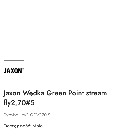
NAZWA
PRODUCENTA:
JAXON
SP.
Z
O.O.
Jaxon Wędka Green Point stream
fly2,70#5
Symbol:
WJ-GPV270-5
Dostępność:
Mało