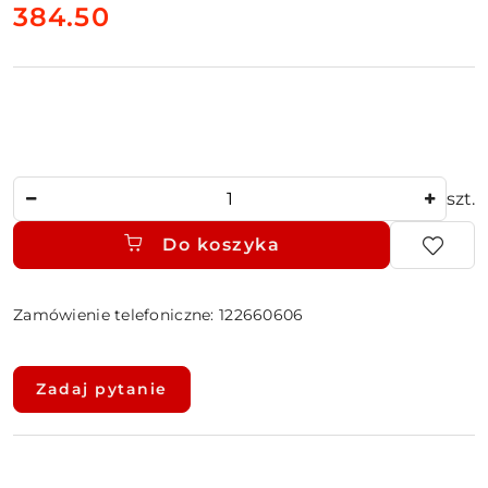
cena:
384.50
Ilość
szt.
Do koszyka
Zamówienie telefoniczne: 122660606
Dostępność
i
Zadaj pytanie
dostawa