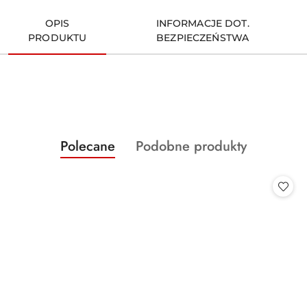
OPIS
INFORMACJE DOT.
PRODUKTU
BEZPIECZEŃSTWA
Produkty
Produkty
Polecane
Podobne produkty
Pomiń karuzelę produktów
o
o
statusie:
statusie: