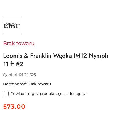
NAZWA
PRODUCENTA:
LOOMIS
&
FRANKLIN
Brak towaru
Loomis & Franklin Wędka IM12 Nymph
11 ft #2
Symbol:
121-74-325
Dostępność:
Brak towaru
Powiadom gdy produkt będzie dostępny
cena:
573.00