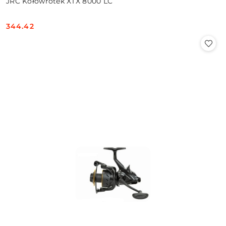
JRC Kołowrotek XTX 8000 LC
344.42
Cena: