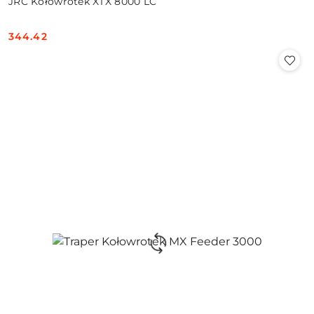
JRC Kołowrotek XTX 8000 LC
344.42
Cena: