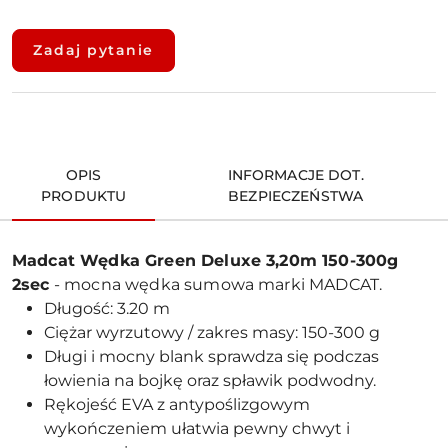
Dostępność
i
Zadaj pytanie
dostawa
OPIS
INFORMACJE DOT.
PRODUKTU
BEZPIECZEŃSTWA
Madcat Wędka Green Deluxe 3,20m 150-300g
2sec
- mocna wędka sumowa marki MADCAT.
Długość: 3.20 m
Ciężar wyrzutowy / zakres masy: 150-300 g
Długi i mocny blank sprawdza się podczas
łowienia na bojkę oraz spławik podwodny.
Rękojeść EVA z antypoślizgowym
wykończeniem ułatwia pewny chwyt i