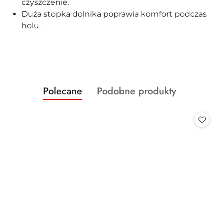
czyszczenie.
Duża stopka dolnika poprawia komfort podczas
holu.
Produkty
Produkty
Polecane
Podobne produkty
Pomiń karuzelę produktów
o
o
statusie:
statusie: