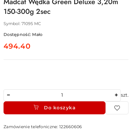
Madcat Wędka Green Deluxe 3,20m
150-300g 2sec
Symbol:
71095 MC
Dostępność:
Mało
cena:
494.40
Ilość
szt.
Do koszyka
Zamówienie telefoniczne: 122660606