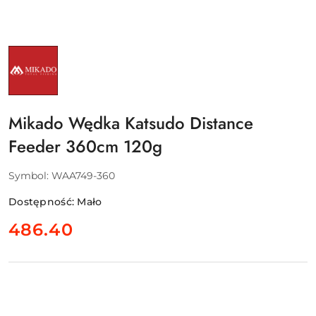
NAZWA
PRODUCENTA:
MIKADO
ABRAMIS
SP.
Z
O.O.
Mikado Wędka Katsudo Distance
Feeder 360cm 120g
Symbol:
WAA749-360
Dostępność:
Mało
cena:
486.40