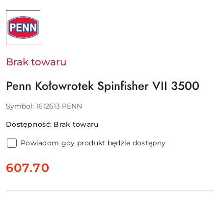
NAZWA
PRODUCENTA:
PENN
-
PURE
FISHING
EUROPE
Brak towaru
SAS
Penn Kołowrotek Spinfisher VII 3500
Symbol:
1612613 PENN
Dostępność:
Brak towaru
Powiadom gdy produkt będzie dostępny
cena:
607.70