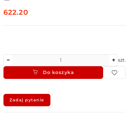
cena:
622.20
Ilość
szt.
Do koszyka
Dostępność
i
Zadaj pytanie
dostawa