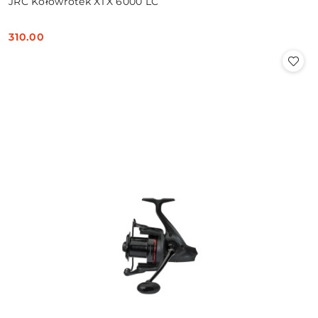
JRC Kołowrotek XTX 6000 LC
310.00
Cena: