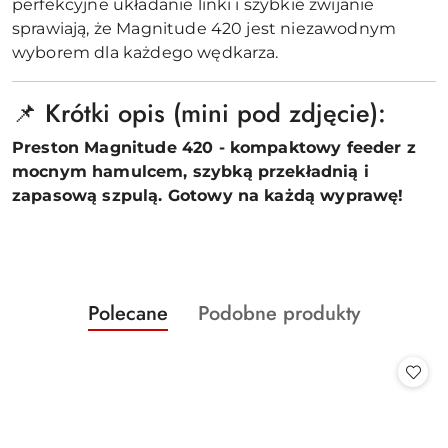
perfekcyjne układanie linki i szybkie zwijanie
sprawiają, że Magnitude 420 jest niezawodnym
wyborem dla każdego wędkarza.
📌 Krótki opis (mini pod zdjęcie):
Preston Magnitude 420 - kompaktowy feeder z
mocnym hamulcem, szybką przekładnią i
zapasową szpulą. Gotowy na każdą wyprawę!
Produkty
Produkty
Polecane
Podobne produkty
Pomiń karuzelę produktów
o
o
statusie:
statusie: