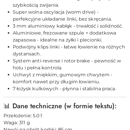
szybkością zwijania.
Super wolna oscylacja (worm drive) -
perfekcyjne układanie linki, bez skręcania.
3 mm aluminiowy kabłąk - trwałość i solidność.
Aluminiowe, frezowane szpule + dodatkowa
zapasowa - idealne na żyłki i plecionki.
Podwójny klips linki - łatwe łowienie na różnych
dystansach.
System anti-reverse i rotor brake - pewność w
holu i pełna kontrola.
Uchwyt z miękkim, gumowym chwytem -
komfort nawet przy długim łowieniu.
7 łożysk kulkowych - płynna i stabilna praca.
📊 Dane techniczne (w formie tekstu):
Przełożenie: 5.0:1
Waga: 311 g
Nawój na obrót korbki: 85 cm