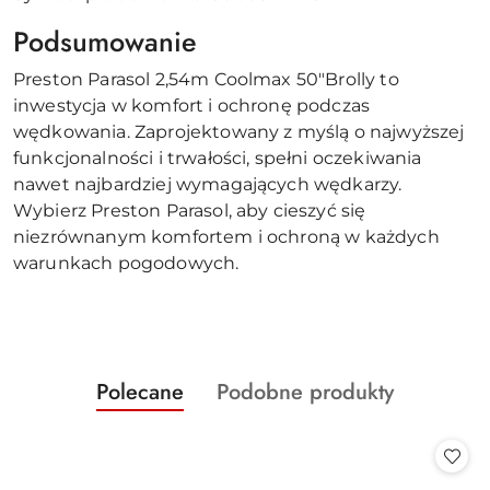
Podsumowanie
Preston Parasol 2,54m Coolmax 50"Brolly to
inwestycja w komfort i ochronę podczas
wędkowania. Zaprojektowany z myślą o najwyższej
funkcjonalności i trwałości, spełni oczekiwania
nawet najbardziej wymagających wędkarzy.
Wybierz Preston Parasol, aby cieszyć się
niezrównanym komfortem i ochroną w każdych
warunkach pogodowych.
Produkty
Produkty
Polecane
Podobne produkty
Pomiń karuzelę produktów
o
o
statusie:
statusie: