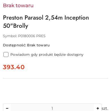
Brak towaru
Preston Parasol 2,54m Inception
50"Brolly
Symbol:
P0180006 PRES
Dostępność:
Brak towaru
Powiadom gdy produkt będzie dostępny
cena:
393.40
Ilość
szt.