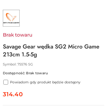
NAZWA
PRODUCENTA:
SAVAGE
GEAR
-
SVENDSEN
SPORT
Brak towaru
A/S
Savage Gear wędka SG2 Micro Game
213cm 1.5-5g
Symbol:
75576 SG
Dostępność:
Brak towaru
Powiadom gdy produkt będzie dostępny
cena:
314.40