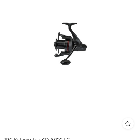
JRC Kołowrotek XTX 8000 LC