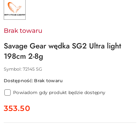
PRODUCENTA:
SAVAGE
GEAR
-
SVENDSEN
SPORT
Brak towaru
A/S
Savage Gear wędka SG2 Ultra light
198cm 2-8g
Symbol:
72145 SG
Dostępność:
Brak towaru
Powiadom gdy produkt będzie dostępny
cena:
353.50