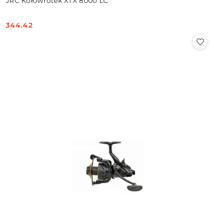
JRC Kołowrotek XTX 8000 LC
344.42
Cena: