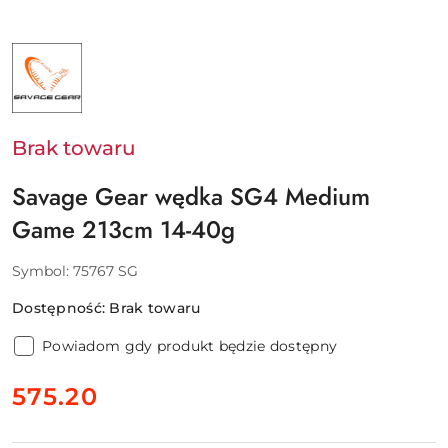
NAZWA
PRODUCENTA:
SAVAGE
GEAR
-
SVENDSEN
SPORT
Brak towaru
A/S
Savage Gear wędka SG4 Medium
Game 213cm 14-40g
Symbol:
75767 SG
Dostępność:
Brak towaru
Powiadom gdy produkt będzie dostępny
cena:
575.20