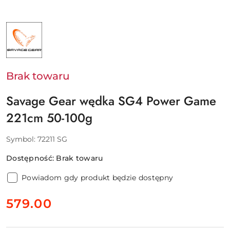
NAZWA
PRODUCENTA:
SAVAGE
GEAR
-
SVENDSEN
SPORT
Brak towaru
A/S
Savage Gear wędka SG4 Power Game
221cm 50-100g
Symbol:
72211 SG
Dostępność:
Brak towaru
Powiadom gdy produkt będzie dostępny
cena:
579.00