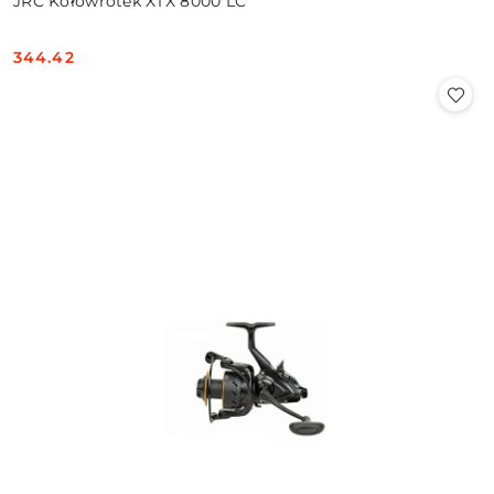
JRC Kołowrotek XTX 8000 LC
344.42
Cena: