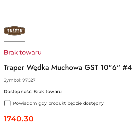
NAZWA
PRODUCENTA:
TRAPER
Brak towaru
Traper Wędka Muchowa GST 10"6" #4
Symbol:
97027
Dostępność:
Brak towaru
Powiadom gdy produkt będzie dostępny
cena:
1740.30