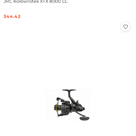
JRC Kołowrotek XTX 8000 LC
344.42
Cena: