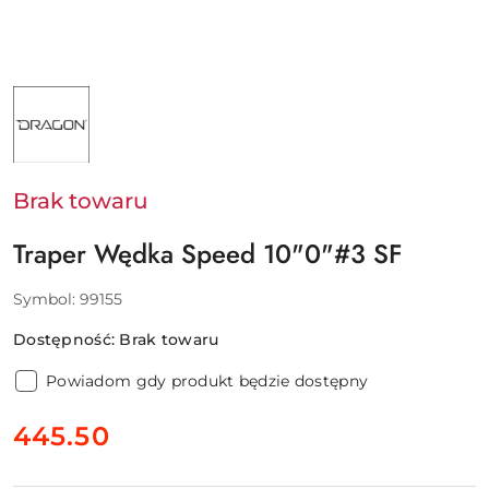
NAZWA
PRODUCENTA:
DRAGON
:
DESIGN
FISHING
SP.
Brak towaru
Z
O.
O.
Traper Wędka Speed 10"0"#3 SF
Symbol:
99155
Dostępność:
Brak towaru
Powiadom gdy produkt będzie dostępny
cena:
445.50